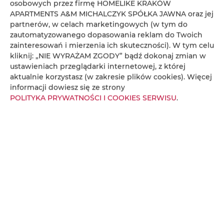
osobowych przez firmę HOMELIKE KRAKÓW
APARTMENTS A&M MICHALCZYK SPÓŁKA JAWNA oraz jej
partnerów, w celach marketingowych (w tym do
zautomatyzowanego dopasowania reklam do Twoich
zainteresowań i mierzenia ich skuteczności). W tym celu
kliknij: „NIE WYRAŻAM ZGODY” bądź dokonaj zmian w
Unique Style Apartments #1
ustawieniach przeglądarki internetowej, z której
aktualnie korzystasz (w zakresie plików cookies). Więcej
miejsc: 2
informacji dowiesz się ze strony
322,64 zł
Cena już od
POLITYKA PRYWATNOŚCI I COOKIES SERWISU
.
Stylowe, w pełni wyposażone studio w sercu
Krakowa, idealnie położone między Starym Miastem
a Kazimierzem – doskonałe na komfortowy pobyt
we dwoje.
SZCZEGÓŁY