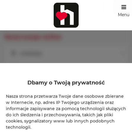
Menu
Rezerwacja online
Lokalizacja
Loka
Początek
Dbamy o Twoją prywatność
Koniec
Nasza strona przetwarza Twoje dane osobowe zbierane
Osoby
Oso
w Internecie, np. adres IP Twojego urządzenia oraz
informacje zapisywane za pomocą technologii służących
Cena
do ich śledzenia i przechowywania, takich jak pliki
Cen
cookies, sygnalizatory www lub innych podobnych
technologii.
SPRAWDŹ DOSTĘPNOŚĆ