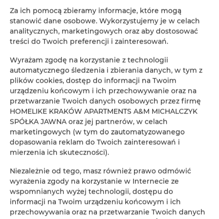
Za ich pomocą zbieramy informacje, które mogą
stanowić dane osobowe. Wykorzystujemy je w celach
analitycznych, marketingowych oraz aby dostosować
FILTROWANIE
treści do Twoich preferencji i zainteresowań.
HomeLike Krakow
Wyrażam zgodę na korzystanie z technologii
automatycznego śledzenia i zbierania danych, w tym z
Apartments
plików cookies, dostęp do informacji na Twoim
1
oferta
urządzeniu końcowym i ich przechowywanie oraz na
przetwarzanie Twoich danych osobowych przez firmę
HOMELIKE KRAKÓW APARTMENTS A&M MICHALCZYK
SPÓŁKA JAWNA oraz jej partnerów, w celach
marketingowych (w tym do zautomatyzowanego
dopasowania reklam do Twoich zainteresowań i
mierzenia ich skuteczności).
Niezależnie od tego, masz również prawo odmówić
wyrażenia zgody na korzystanie w Internecie ze
wspomnianych wyżej technologii, dostępu do
informacji na Twoim urządzeniu końcowym i ich
przechowywania oraz na przetwarzanie Twoich danych