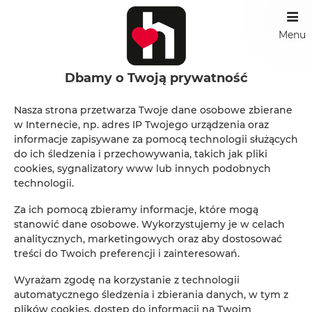
Menu
Dbamy o Twoją prywatność
INFORMACJE
Nasza strona przetwarza Twoje dane osobowe zbierane
w Internecie, np. adres IP Twojego urządzenia oraz
informacje zapisywane za pomocą technologii służących
do ich śledzenia i przechowywania, takich jak pliki
cookies, sygnalizatory www lub innych podobnych
technologii.
Za ich pomocą zbieramy informacje, które mogą
Wielopole 30
, 31-072 Kraków
stanowić dane osobowe. Wykorzystujemy je w celach
analitycznych, marketingowych oraz aby dostosować
Reservations +48 799499109
treści do Twoich preferencji i zainteresowań.
reservations.hlk@gmail.com
Wyrażam zgodę na korzystanie z technologii
automatycznego śledzenia i zbierania danych, w tym z
Regulamin
Polityka prywatności
plików cookies, dostęp do informacji na Twoim