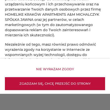
urządzeniu końcowym i ich przechowywanie oraz na
przetwarzanie Twoich danych osobowych przez firmę
HOMELIKE KRAKÓW APARTMENTS A&M MICHALCZYK
SPÓŁKA JAWNA oraz jej partnerów, w celach
marketingowych (w tym do zautomatyzowanego
dopasowania reklam do Twoich zainteresowań i
mierzenia ich skuteczności).
Niezależnie od tego, masz również prawo odmówić
wyrażenia zgody na korzystanie w Internecie ze
wspomnianych wyżej technologii, dostępu do
informacji na Twoim urządzeniu końcowym i ich
przechowywania oraz na przetwarzanie Twoich danych
NIE WYRAŻAM ZGODY
osobowych przez firmę HOMELIKE KRAKÓW
APARTMENTS A&M MICHALCZYK SPÓŁKA JAWNA oraz jej
partnerów, w celach marketingowych (w tym do
ZGADZAM SIĘ, CHCĘ PRZEJŚĆ DO STRONY
zautomatyzowanego dopasowania reklam do Twoich
zainteresowań i mierzenia ich skuteczności). W tym celu
kliknij: „NIE WYRAŻAM ZGODY” bądź dokonaj zmian w
ustawieniach przeglądarki internetowej, z której
aktualnie korzystasz (w zakresie plików cookies). Więcej