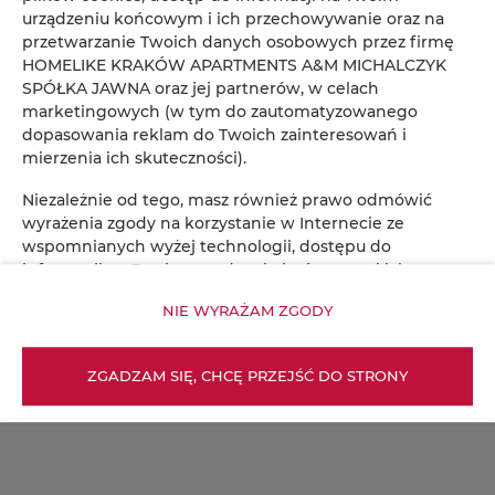
urządzeniu końcowym i ich przechowywanie oraz na
Regulamin
Polityka prywatności
przetwarzanie Twoich danych osobowych przez firmę
HOMELIKE KRAKÓW APARTMENTS A&M MICHALCZYK
SPÓŁKA JAWNA oraz jej partnerów, w celach
marketingowych (w tym do zautomatyzowanego
dopasowania reklam do Twoich zainteresowań i
mierzenia ich skuteczności).
Niezależnie od tego, masz również prawo odmówić
wyrażenia zgody na korzystanie w Internecie ze
wspomnianych wyżej technologii, dostępu do
informacji na Twoim urządzeniu końcowym i ich
przechowywania oraz na przetwarzanie Twoich danych
NIE WYRAŻAM ZGODY
osobowych przez firmę HOMELIKE KRAKÓW
APARTMENTS A&M MICHALCZYK SPÓŁKA JAWNA oraz jej
partnerów, w celach marketingowych (w tym do
ZGADZAM SIĘ, CHCĘ PRZEJŚĆ DO STRONY
zautomatyzowanego dopasowania reklam do Twoich
zainteresowań i mierzenia ich skuteczności). W tym celu
kliknij: „NIE WYRAŻAM ZGODY” bądź dokonaj zmian w
ustawieniach przeglądarki internetowej, z której
aktualnie korzystasz (w zakresie plików cookies). Więcej