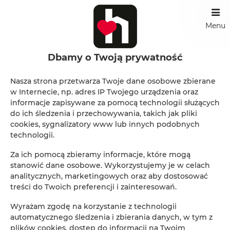
Menu
Hello World
Dbamy o Twoją prywatność
Nasza strona przetwarza Twoje dane osobowe zbierane
w Internecie, np. adres IP Twojego urządzenia oraz
Thank You Page
informacje zapisywane za pomocą technologii służących
do ich śledzenia i przechowywania, takich jak pliki
cookies, sygnalizatory www lub innych podobnych
technologii.
Za ich pomocą zbieramy informacje, które mogą
stanowić dane osobowe. Wykorzystujemy je w celach
analitycznych, marketingowych oraz aby dostosować
treści do Twoich preferencji i zainteresowań.
Wielopole 30
, 31-072 Kraków
Wyrażam zgodę na korzystanie z technologii
Reservations +48 799499109
automatycznego śledzenia i zbierania danych, w tym z
reservations.hlk@gmail.com
plików cookies, dostęp do informacji na Twoim