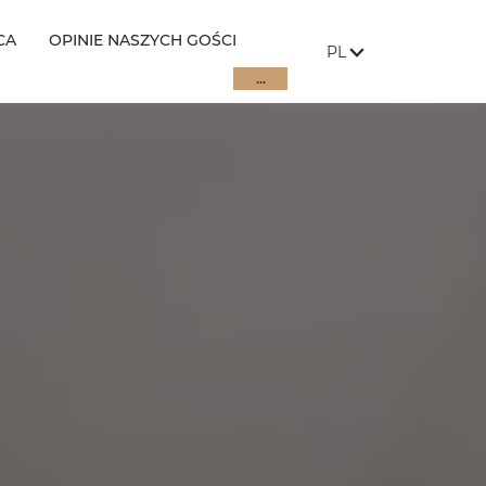
CA
OPINIE NASZYCH GOŚCI
JĘZYK STRONY:
, POKAŻ DOSTĘPNE 
PL
...