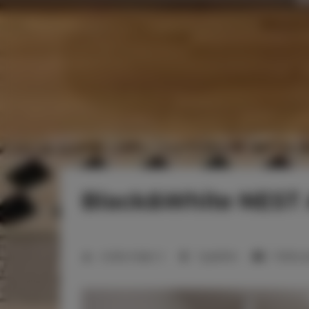
Black&White NEST 
Liczba miejsc:
2
1 sypialnia
1 łóżko 