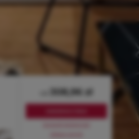
308,96 zł
od
ZAREZERWUJ TERAZ
Sprawdź dostępność
Zobacz cennik