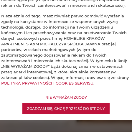
reklam do Twoich zainteresowań i mierzenia ich skuteczności).
Niezależnie od tego, masz również prawo odmówić wyrażenia
zgody na korzystanie w Internecie ze wspomnianych wyżej
technologii, dostępu do informacji na Twoim urządzeniu
końcowym i ich przechowywania oraz na przetwarzanie Twoich
danych osobowych przez firmę HOMELIKE KRAKÓW
APARTMENTS A&M MICHALCZYK SPÓŁKA JAWNA oraz jej
partnerów, w celach marketingowych (w tym do
zautomatyzowanego dopasowania reklam do Twoich
zainteresowań i mierzenia ich skuteczności). W tym celu kliknij:
„NIE WYRAŻAM ZGODY” bądź dokonaj zmian w ustawieniach
przeglądarki internetowej, z której aktualnie korzystasz (w
zakresie plików cookies). Więcej informacji dowiesz się ze strony
POLITYKA PRYWATNOŚCI I COOKIES SERWISU
.
NIE WYRAŻAM ZGODY
ZGADZAM SIĘ, CHCĘ PRZEJŚĆ DO STRONY