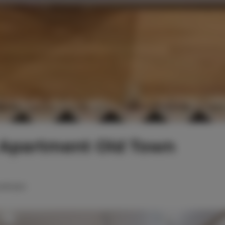
Apartment Old Town
podwójne