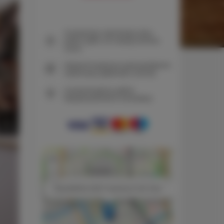
Gwarancja najniższej ceny
pokoi tylko na naszej stronie
www
Natychmiastowe potwierdzenie
rezerwacji (płatność online)
Gwarantujemy pełne
bezpieczeństwo transakcji
+
−
×
Black&White NEST Apartment Old Town