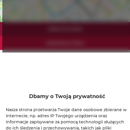
Leaflet
| ©
OpenStreetMap
contributors
ZOBACZ NA MAPIE
ZAREZERWUJ TERAZ
Udogodnienia
Lodówka
Dbamy o Twoją prywatność
Prysznic
Nasza strona przetwarza Twoje dane osobowe zbierane w
Suszarka do włosów
Internecie, np. adres IP Twojego urządzenia oraz
informacje zapisywane za pomocą technologii służących
Żelazko
do ich śledzenia i przechowywania, takich jak pliki