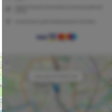
Natychmiastowe potwierdzenie rezerwacji (płatność
online)
Gwarantujemy pełne bezpieczeństwo transakcji
+
−
×
Unique Style Apt. # 8B Old Town