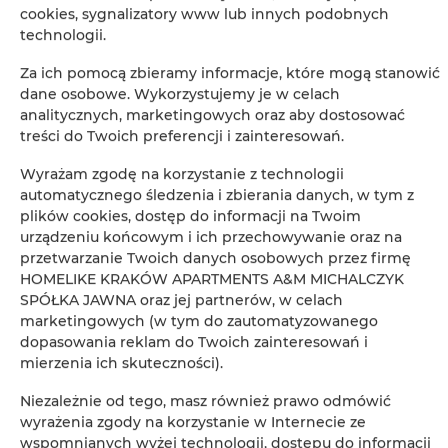
cookies, sygnalizatory www lub innych podobnych
technologii.
Wieszak na ubrania
Za ich pomocą zbieramy informacje, które mogą stanowić
Rozkładana sofa
dane osobowe. Wykorzystujemy je w celach
analitycznych, marketingowych oraz aby dostosować
treści do Twoich preferencji i zainteresowań.
Szafa / garderoba
Wyrażam zgodę na korzystanie z technologii
Prywatna łazienka
automatycznego śledzenia i zbierania danych, w tym z
plików cookies, dostęp do informacji na Twoim
urządzeniu końcowym i ich przechowywanie oraz na
Telewizor z płaskim ekranem
przetwarzanie Twoich danych osobowych przez firmę
HOMELIKE KRAKÓW APARTMENTS A&M MICHALCZYK
Radio
SPÓŁKA JAWNA oraz jej partnerów, w celach
marketingowych (w tym do zautomatyzowanego
dopasowania reklam do Twoich zainteresowań i
Część jadalna
mierzenia ich skuteczności).
Stół
Niezależnie od tego, masz również prawo odmówić
wyrażenia zgody na korzystanie w Internecie ze
wspomnianych wyżej technologii, dostępu do informacji
Kieliszki do wina