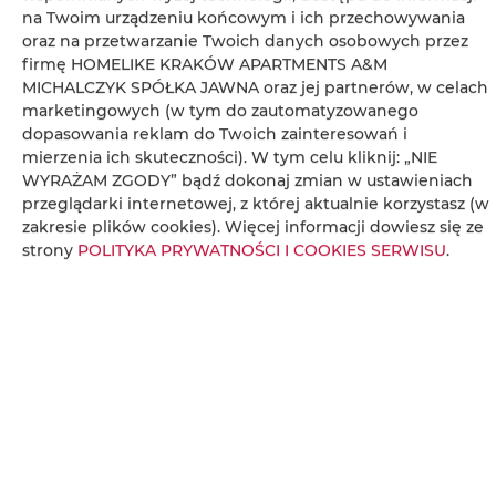
na Twoim urządzeniu końcowym i ich przechowywania
oraz na przetwarzanie Twoich danych osobowych przez
Butelka wody
firmę HOMELIKE KRAKÓW APARTMENTS A&M
MICHALCZYK SPÓŁKA JAWNA oraz jej partnerów, w celach
marketingowych (w tym do zautomatyzowanego
Płyta kuchenna
dopasowania reklam do Twoich zainteresowań i
mierzenia ich skuteczności). W tym celu kliknij: „NIE
Czajnik elektryczny
WYRAŻAM ZGODY” bądź dokonaj zmian w ustawieniach
przeglądarki internetowej, z której aktualnie korzystasz (w
Aneks kuchenny
zakresie plików cookies). Więcej informacji dowiesz się ze
strony
POLITYKA PRYWATNOŚCI I COOKIES SERWISU
.
Przybory kuchenne
Zestaw do przygotowywania kawy i herbaty
Ręczniki
Balkon