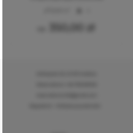
2
20,00 m
4
350,00 zł
Od
Wielopole 30
, 31-072 Kraków
Reservations +48 799499109
reservations.hlk@gmail.com
Regulamin
Polityka prywatności