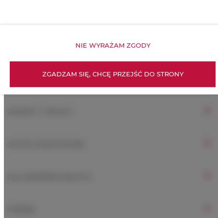
Obiekt przyjazny dla dzieci
Bezpłatne Wi-Fi
NIE WYRAŻAM ZGODY
ZGADZAM SIĘ, CHCĘ PRZEJŚĆ DO STRONY
WŁAŚCIWOŚCI POKOJU
ZASADY I OPŁATY
OPCJE DODATKOWE
DLA REZERWUJĄCYCH
CENNIK