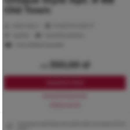
Old Town
2
Liczba miejsc:
4
Powierzchnia:
28,00 m
1 sypialnia
1 duże łóżko podwójne
1 sofa rozkładana (Sofa Bed)
350,00 zł
od
ZAREZERWUJ TERAZ
Sprawdź dostępność
Zobacz cennik
Gwarancja najniższej ceny pokoi tylko na naszej stronie
www