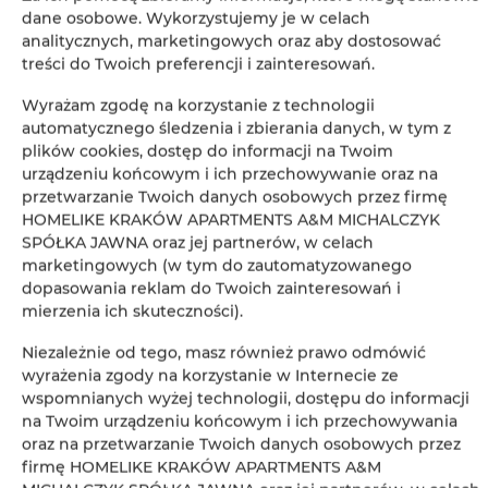
dane osobowe. Wykorzystujemy je w celach
analitycznych, marketingowych oraz aby dostosować
Szafa / garderoba
treści do Twoich preferencji i zainteresowań.
Wyrażam zgodę na korzystanie z technologii
Sprzęt do prasowania
automatycznego śledzenia i zbierania danych, w tym z
plików cookies, dostęp do informacji na Twoim
Prywatna łazienka
urządzeniu końcowym i ich przechowywanie oraz na
przetwarzanie Twoich danych osobowych przez firmę
HOMELIKE KRAKÓW APARTMENTS A&M MICHALCZYK
Bezpłatny zestaw kosmetyków
SPÓŁKA JAWNA oraz jej partnerów, w celach
marketingowych (w tym do zautomatyzowanego
Telewizor z płaskim ekranem
dopasowania reklam do Twoich zainteresowań i
mierzenia ich skuteczności).
Kieliszki do wina
Niezależnie od tego, masz również prawo odmówić
wyrażenia zgody na korzystanie w Internecie ze
Płyta kuchenna
wspomnianych wyżej technologii, dostępu do informacji
na Twoim urządzeniu końcowym i ich przechowywania
Czajnik elektryczny
oraz na przetwarzanie Twoich danych osobowych przez
firmę HOMELIKE KRAKÓW APARTMENTS A&M