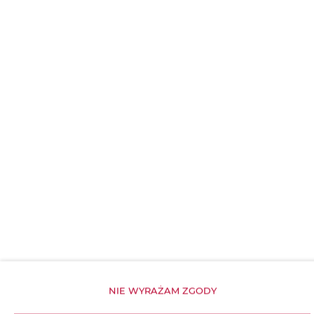
Szampon
Mydło
Siłownia
Wnęka kuchenna
Obiekt dla niepalących
Obiekt przyjazny dla dzieci
Bezpłatne Wi-Fi
NIE WYRAŻAM ZGODY
WŁAŚCIWOŚCI POKOJU