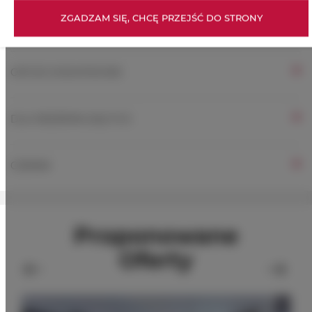
ZGADZAM SIĘ, CHCĘ PRZEJŚĆ DO STRONY
ZASADY I OPŁATY
OPCJE DODATKOWE
DLA REZERWUJĄCYCH
CENNIK
Proponowane
Oferty