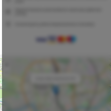
www
Natychmiastowe potwierdzenie rezerwacji (płatność
online)
Gwarantujemy pełne bezpieczeństwo transakcji
+
−
×
Unique Style Apartments # 9C