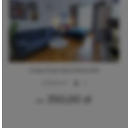
Unique Style Apartments #4B
2
20,00 m
4
350,00 zł
Od