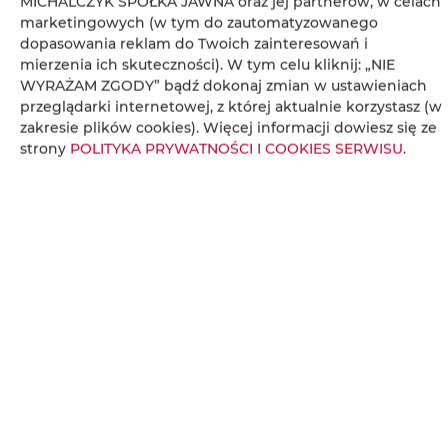
MICHALCZYK SPÓŁKA JAWNA oraz jej partnerów, w celach
Aneks kuchenny
marketingowych (w tym do zautomatyzowanego
dopasowania reklam do Twoich zainteresowań i
Przybory kuchenne
mierzenia ich skuteczności). W tym celu kliknij: „NIE
WYRAŻAM ZGODY” bądź dokonaj zmian w ustawieniach
przeglądarki internetowej, z której aktualnie korzystasz (w
Zestaw do przygotowywania kawy i herbaty
zakresie plików cookies). Więcej informacji dowiesz się ze
strony
POLITYKA PRYWATNOŚCI I COOKIES SERWISU
.
Ręczniki
Widok na miasto
Gniazdko koło łóżka
Poduszka syntetyczna
Poduszka antyalergiczna
Serwis z filmami online (np. Netflix)