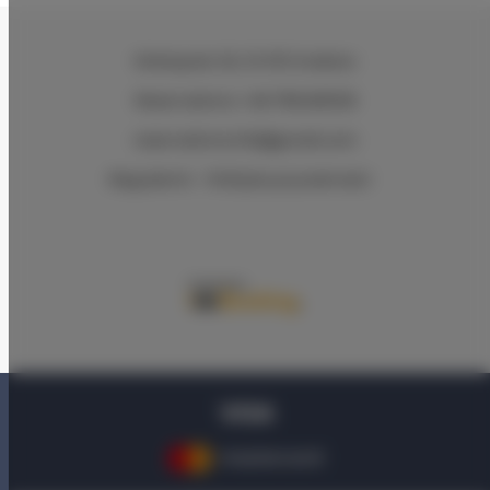
Wielopole 30
, 31-072 Kraków
Reservations +48 799499109
reservations.hlk@gmail.com
Regulamin
Polityka prywatności