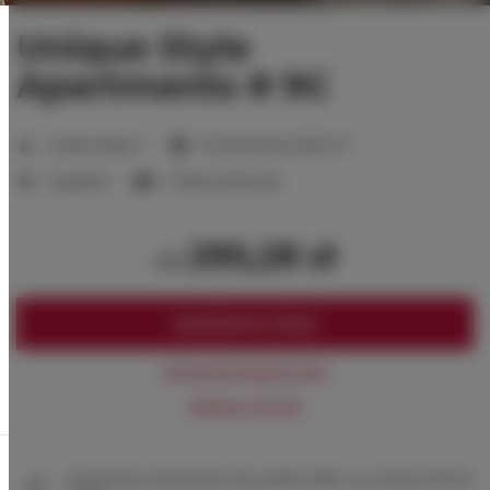
Unique Style
Apartments # 9C
2
Liczba miejsc:
2
Powierzchnia:
16,00 m
1 sypialnia
1 łóżko podwójne
295,28 zł
od
ZAREZERWUJ TERAZ
Sprawdź dostępność
Zobacz cennik
Gwarancja najniższej ceny pokoi tylko na naszej stronie