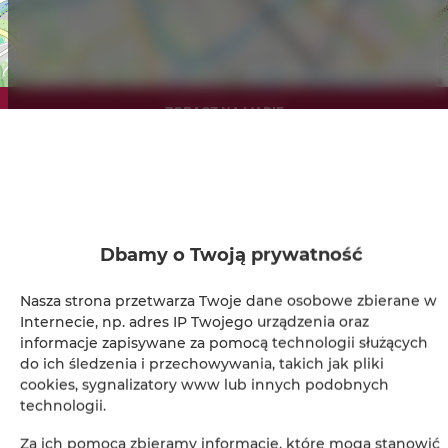
Leaflet
| ©
OpenStreetMap
contributors
ZOBACZ NA MAPIE
ZAREZERWUJ TERAZ
Udogodnienia
Dbamy o Twoją prywatność
Lodówka
Nasza strona przetwarza Twoje dane osobowe zbierane w
Internecie, np. adres IP Twojego urządzenia oraz
informacje zapisywane za pomocą technologii służących
Prysznic
do ich śledzenia i przechowywania, takich jak pliki
cookies, sygnalizatory www lub innych podobnych
Suszarka do włosów
technologii.
Za ich pomocą zbieramy informacje, które mogą stanowić
Żelazko