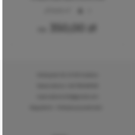
2
20,00 m
4
350,00 zł
Od
Wielopole 30
, 31-072 Kraków
Reservations +48 799499109
reservations.hlk@gmail.com
Regulamin
Polityka prywatności