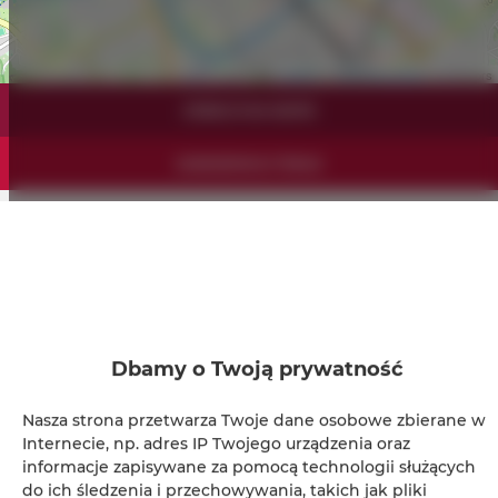
Leaflet
| ©
OpenStreetMap
contributors
ZOBACZ NA MAPIE
ZAREZERWUJ TERAZ
Udogodnienia
Kuchnia z pełnym wyposażeniem
Dbamy o Twoją prywatność
Lodówka
Nasza strona przetwarza Twoje dane osobowe zbierane w
Prysznic
Internecie, np. adres IP Twojego urządzenia oraz
informacje zapisywane za pomocą technologii służących
Suszarka do włosów
do ich śledzenia i przechowywania, takich jak pliki