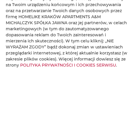
na Twoim urządzeniu końcowym i ich przechowywania
oraz na przetwarzanie Twoich danych osobowych przez
Radio
firmę HOMELIKE KRAKÓW APARTMENTS A&M
MICHALCZYK SPÓŁKA JAWNA oraz jej partnerów, w celach
marketingowych (w tym do zautomatyzowanego
Stół
dopasowania reklam do Twoich zainteresowań i
mierzenia ich skuteczności). W tym celu kliknij: „NIE
Kieliszki do wina
WYRAŻAM ZGODY” bądź dokonaj zmian w ustawieniach
przeglądarki internetowej, z której aktualnie korzystasz (w
Płyta kuchenna
zakresie plików cookies). Więcej informacji dowiesz się ze
strony
POLITYKA PRYWATNOŚCI I COOKIES SERWISU
.
Czajnik elektryczny
Aneks kuchenny
Przybory kuchenne
Zestaw do przygotowywania kawy i herbaty