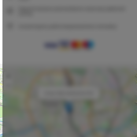
Natychmiastowe potwierdzenie rezerwacji (płatność
online)
Gwarantujemy pełne bezpieczeństwo transakcji
+
−
×
Unique Style Apartments # 8A