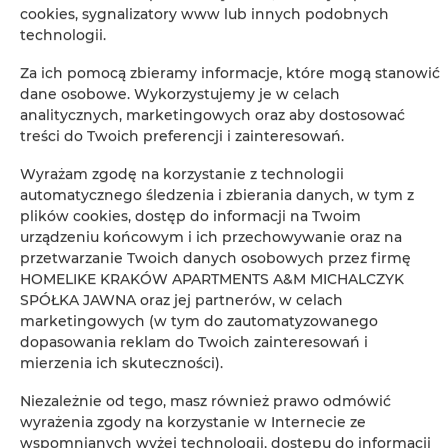
cookies, sygnalizatory www lub innych podobnych
technologii.
Żelazko
Za ich pomocą zbieramy informacje, które mogą stanowić
Wieszak na ubrania
dane osobowe. Wykorzystujemy je w celach
analitycznych, marketingowych oraz aby dostosować
treści do Twoich preferencji i zainteresowań.
Rozkładana sofa
Wyrażam zgodę na korzystanie z technologii
Szafa / garderoba
automatycznego śledzenia i zbierania danych, w tym z
plików cookies, dostęp do informacji na Twoim
urządzeniu końcowym i ich przechowywanie oraz na
Sprzęt do prasowania
przetwarzanie Twoich danych osobowych przez firmę
HOMELIKE KRAKÓW APARTMENTS A&M MICHALCZYK
Biurko
SPÓŁKA JAWNA oraz jej partnerów, w celach
marketingowych (w tym do zautomatyzowanego
dopasowania reklam do Twoich zainteresowań i
Prywatna łazienka
mierzenia ich skuteczności).
Bezpłatny zestaw kosmetyków
Niezależnie od tego, masz również prawo odmówić
wyrażenia zgody na korzystanie w Internecie ze
wspomnianych wyżej technologii, dostępu do informacji
Telewizor z płaskim ekranem