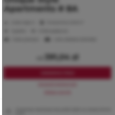
Apartments # 8A
2
Liczba miejsc:
6
Powierzchnia:
40,00 m
1 sypialnia
2 łóżka pojedyncze
1 łóżko podwójne
1 sofa rozkładana (Sofa Bed)
391,04 zł
od
ZAREZERWUJ TERAZ
Sprawdź dostępność
Zobacz cennik
Gwarancja najniższej ceny pokoi tylko na naszej stronie
www