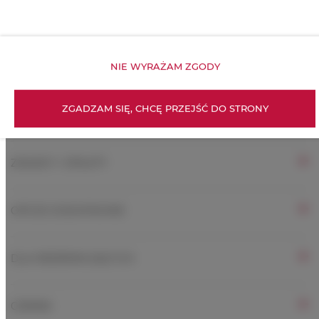
Obiekt przyjazny dla dzieci
Bezpłatne Wi-Fi
NIE WYRAŻAM ZGODY
ZGADZAM SIĘ, CHCĘ PRZEJŚĆ DO STRONY
WŁAŚCIWOŚCI POKOJU
ZASADY I OPŁATY
OPCJE DODATKOWE
DLA REZERWUJĄCYCH
CENNIK