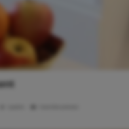
ent
1 sypialnia
1 duże łóżko podwójne