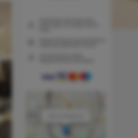
Gwarancja najniższej ceny
pokoi tylko na naszej stronie
www
Natychmiastowe potwierdzenie
rezerwacji (płatność online)
Gwarantujemy pełne
bezpieczeństwo transakcji
+
−
×
VIVA LILA Apartament