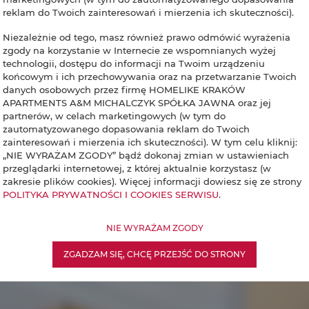
reklam do Twoich zainteresowań i mierzenia ich skuteczności).
Niezależnie od tego, masz również prawo odmówić wyrażenia
zgody na korzystanie w Internecie ze wspomnianych wyżej
technologii, dostępu do informacji na Twoim urządzeniu
końcowym i ich przechowywania oraz na przetwarzanie Twoich
danych osobowych przez firmę HOMELIKE KRAKÓW
APARTMENTS A&M MICHALCZYK SPÓŁKA JAWNA oraz jej
partnerów, w celach marketingowych (w tym do
zautomatyzowanego dopasowania reklam do Twoich
zainteresowań i mierzenia ich skuteczności). W tym celu kliknij:
„NIE WYRAŻAM ZGODY” bądź dokonaj zmian w ustawieniach
przeglądarki internetowej, z której aktualnie korzystasz (w
zakresie plików cookies). Więcej informacji dowiesz się ze strony
POLITYKA PRYWATNOŚCI I COOKIES SERWISU
.
NIE WYRAŻAM ZGODY
ZGADZAM SIĘ, CHCĘ PRZEJŚĆ DO STRONY