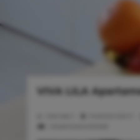
VIVA LILA Apartam
2
Liczba miejsc:
3
Powierzchnia:
35,00 m
1 sofa jednoosobowa (Sofa Bed)