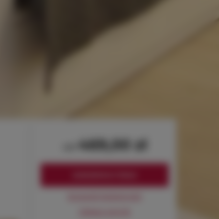
469,00 zł
od
ZAREZERWUJ TERAZ
Sprawdź dostępność
Zobacz cennik