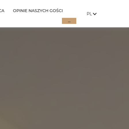
CA
OPINIE NASZYCH GOŚCI
JĘZYK STRONY:
, POKAŻ DOSTĘPNE 
PL
...