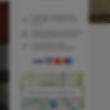
Gwarancja najniższej ceny
pokoi tylko na naszej stronie
www
Natychmiastowe potwierdzenie
rezerwacji (płatność online)
Gwarantujemy pełne
bezpieczeństwo transakcji
+
−
×
B&W Apartments #14 GREEN CHILL