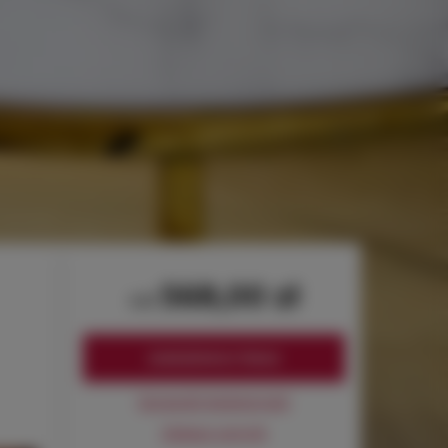
568,00 zł
od
ZAREZERWUJ TERAZ
Sprawdź dostępność
Zobacz cennik