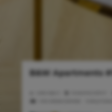
B&W Apartments #
2
Liczba miejsc:
6
Powierzchnia:
52,00 m
1 sofa rozkładana (Sofa Bed)
możliwych dosta