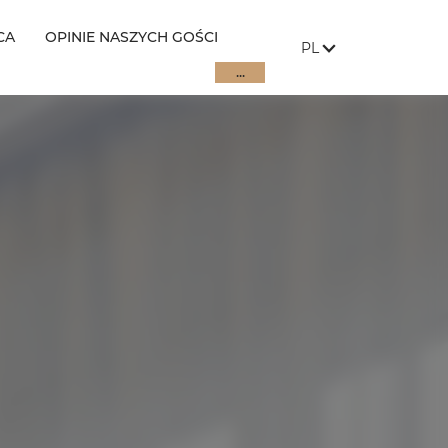
CA
OPINIE NASZYCH GOŚCI
JĘZYK STRONY:
, POKAŻ DOSTĘPNE 
PL
...