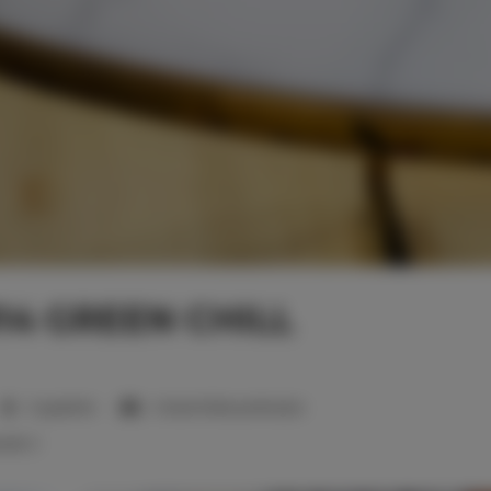
14 GREEN CHILL
2 sypialnie
2 duże łóżka podwójne
wek:
2