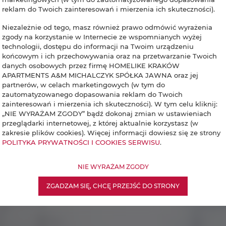
reklam do Twoich zainteresowań i mierzenia ich skuteczności).
Niezależnie od tego, masz również prawo odmówić wyrażenia
zgody na korzystanie w Internecie ze wspomnianych wyżej
technologii, dostępu do informacji na Twoim urządzeniu
końcowym i ich przechowywania oraz na przetwarzanie Twoich
danych osobowych przez firmę HOMELIKE KRAKÓW
APARTMENTS A&M MICHALCZYK SPÓŁKA JAWNA oraz jej
partnerów, w celach marketingowych (w tym do
zautomatyzowanego dopasowania reklam do Twoich
zainteresowań i mierzenia ich skuteczności). W tym celu kliknij:
„NIE WYRAŻAM ZGODY” bądź dokonaj zmian w ustawieniach
przeglądarki internetowej, z której aktualnie korzystasz (w
zakresie plików cookies). Więcej informacji dowiesz się ze strony
POLITYKA PRYWATNOŚCI I COOKIES SERWISU
.
NIE WYRAŻAM ZGODY
ZGADZAM SIĘ, CHCĘ PRZEJŚĆ DO STRONY