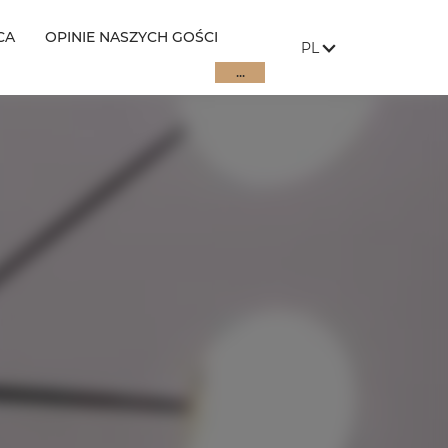
CA
OPINIE NASZYCH GOŚCI
JĘZYK STRONY:
, POKAŻ DOSTĘPNE 
PL
...