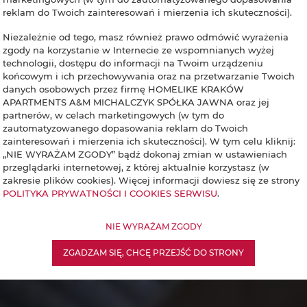
reklam do Twoich zainteresowań i mierzenia ich skuteczności).
Niezależnie od tego, masz również prawo odmówić wyrażenia
zgody na korzystanie w Internecie ze wspomnianych wyżej
technologii, dostępu do informacji na Twoim urządzeniu
końcowym i ich przechowywania oraz na przetwarzanie Twoich
danych osobowych przez firmę HOMELIKE KRAKÓW
APARTMENTS A&M MICHALCZYK SPÓŁKA JAWNA oraz jej
partnerów, w celach marketingowych (w tym do
zautomatyzowanego dopasowania reklam do Twoich
zainteresowań i mierzenia ich skuteczności). W tym celu kliknij:
„NIE WYRAŻAM ZGODY” bądź dokonaj zmian w ustawieniach
przeglądarki internetowej, z której aktualnie korzystasz (w
zakresie plików cookies). Więcej informacji dowiesz się ze strony
POLITYKA PRYWATNOŚCI I COOKIES SERWISU
.
NIE WYRAŻAM ZGODY
ZGADZAM SIĘ, CHCĘ PRZEJŚĆ DO STRONY