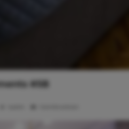
tments #5B
1 sypialnia
1 duże łóżko podwójne