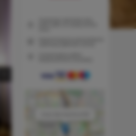
Gwarancja najniższej ceny
pokoi tylko na naszej stronie
www
Natychmiastowe potwierdzenie
rezerwacji (płatność online)
Gwarantujemy pełne
bezpieczeństwo transakcji
+
−
×
Unique Style Apartments #5B