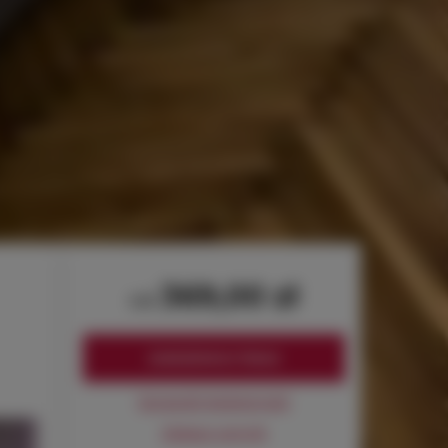
369,00 zł
od
ZAREZERWUJ TERAZ
Sprawdź dostępność
Zobacz cennik