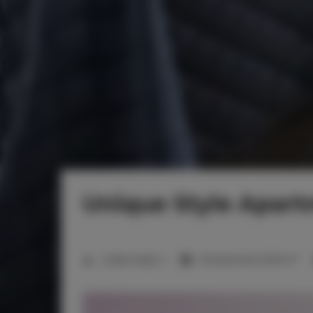
Unique Style Apar
2
Liczba miejsc:
2
Powierzchnia:
33,00 m