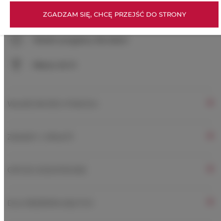
Obiekt dla niepalących
ZGADZAM SIĘ, CHCĘ PRZEJŚĆ DO STRONY
Obiekt przyjazny dla dzieci
Płatne Wi-Fi
WŁAŚCIWOŚCI POKOJU
ZASADY I OPŁATY
OPCJE DODATKOWE
DLA REZERWUJĄCYCH