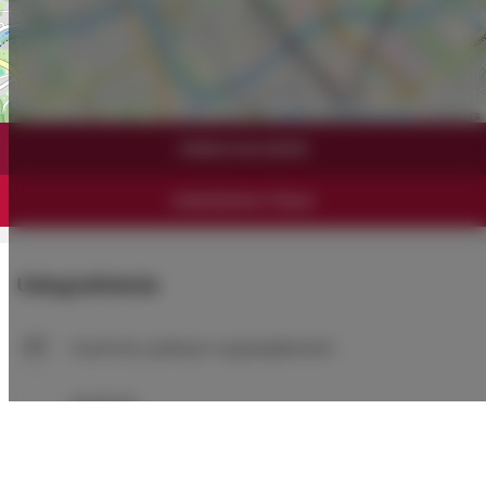
Leaflet
| ©
OpenStreetMap
contributors
ZOBACZ NA MAPIE
ZAREZERWUJ TERAZ
Udogodnienia
Kuchnia z pełnym wyposażeniem
Kuchnia
Lodówka