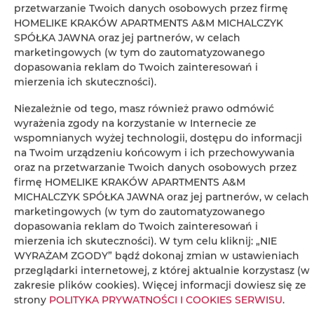
przetwarzanie Twoich danych osobowych przez firmę
HOMELIKE KRAKÓW APARTMENTS A&M MICHALCZYK
Telewizor z płaskim ekranem
SPÓŁKA JAWNA oraz jej partnerów, w celach
marketingowych (w tym do zautomatyzowanego
Radio
dopasowania reklam do Twoich zainteresowań i
mierzenia ich skuteczności).
Część jadalna
Niezależnie od tego, masz również prawo odmówić
wyrażenia zgody na korzystanie w Internecie ze
Stół
wspomnianych wyżej technologii, dostępu do informacji
na Twoim urządzeniu końcowym i ich przechowywania
oraz na przetwarzanie Twoich danych osobowych przez
Kieliszki do wina
firmę HOMELIKE KRAKÓW APARTMENTS A&M
MICHALCZYK SPÓŁKA JAWNA oraz jej partnerów, w celach
Butelka wody
marketingowych (w tym do zautomatyzowanego
dopasowania reklam do Twoich zainteresowań i
Piekarnik
mierzenia ich skuteczności). W tym celu kliknij: „NIE
WYRAŻAM ZGODY” bądź dokonaj zmian w ustawieniach
przeglądarki internetowej, z której aktualnie korzystasz (w
Płyta kuchenna
zakresie plików cookies). Więcej informacji dowiesz się ze
strony
POLITYKA PRYWATNOŚCI I COOKIES SERWISU
.
Toster