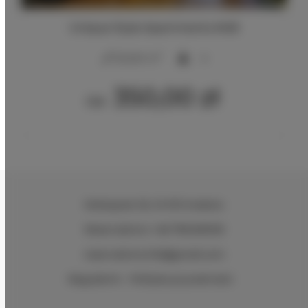
Unique Style Apartments #4B
2
20,00 m
4
350,00 zł
Od
Wielopole 30
, 31-072 Kraków
Reservations +48 799499109
reservations.hlk@gmail.com
Regulamin
Polityka prywatności