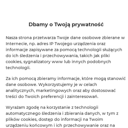
Prysznic
Suszarka do włosów
Dbamy o Twoją prywatność
Żelazko
Nasza strona przetwarza Twoje dane osobowe zbierane w
Internecie, np. adres IP Twojego urządzenia oraz
informacje zapisywane za pomocą technologii służących
Wieszak na ubrania
do ich śledzenia i przechowywania, takich jak pliki
cookies, sygnalizatory www lub innych podobnych
Rozkładana sofa
technologii.
Za ich pomocą zbieramy informacje, które mogą stanowić
Szafa / garderoba
dane osobowe. Wykorzystujemy je w celach
analitycznych, marketingowych oraz aby dostosować
Część wypoczynkowa
treści do Twoich preferencji i zainteresowań.
Wyrażam zgodę na korzystanie z technologii
Przyjazny alergikom
automatycznego śledzenia i zbierania danych, w tym z
plików cookies, dostęp do informacji na Twoim
Prywatna łazienka
urządzeniu końcowym i ich przechowywanie oraz na