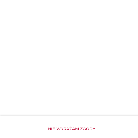
Pościel
Dojście na wyższe piętra tylko schodami
Kabina prysznicowa
Szampon
Mydło
Papier toaletowy
Widok na wewnętrzny dziedziniec
Siłownia
NIE WYRAŻAM ZGODY
Wnęka kuchenna