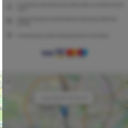
Gwarancja najniższej ceny pokoi tylko na naszej stronie
www
Natychmiastowe potwierdzenie rezerwacji (płatność
online)
Gwarantujemy pełne bezpieczeństwo transakcji
+
−
×
Unique Style Apt. Old Town 7B