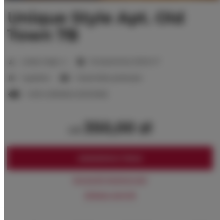
Unique Style Apt. Old
Town 7B
2
Liczba miejsc:
4
Powierzchnia:
33,00 m
1 sypialnia
1 duże łóżko podwójne
1 sofa rozkładana (Sofa Bed)
350,00 zł
od
ZAREZERWUJ TERAZ
Sprawdź dostępność
Zobacz cennik