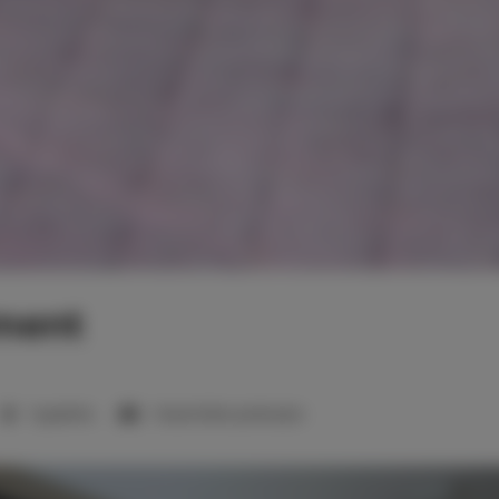
ment
1 sypialnia
1 duże łóżko podwójne