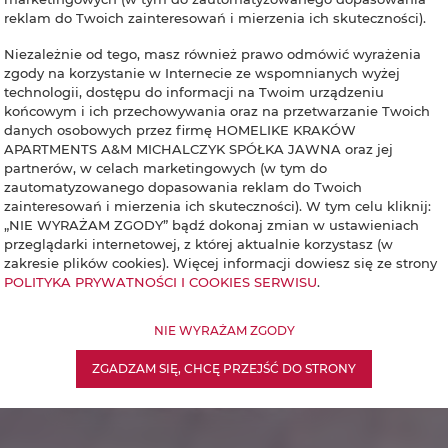
reklam do Twoich zainteresowań i mierzenia ich skuteczności).
Niezależnie od tego, masz również prawo odmówić wyrażenia
zgody na korzystanie w Internecie ze wspomnianych wyżej
technologii, dostępu do informacji na Twoim urządzeniu
końcowym i ich przechowywania oraz na przetwarzanie Twoich
danych osobowych przez firmę HOMELIKE KRAKÓW
APARTMENTS A&M MICHALCZYK SPÓŁKA JAWNA oraz jej
partnerów, w celach marketingowych (w tym do
zautomatyzowanego dopasowania reklam do Twoich
zainteresowań i mierzenia ich skuteczności). W tym celu kliknij:
„NIE WYRAŻAM ZGODY” bądź dokonaj zmian w ustawieniach
przeglądarki internetowej, z której aktualnie korzystasz (w
zakresie plików cookies). Więcej informacji dowiesz się ze strony
POLITYKA PRYWATNOŚCI I COOKIES SERWISU
.
NIE WYRAŻAM ZGODY
ZGADZAM SIĘ, CHCĘ PRZEJŚĆ DO STRONY