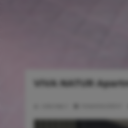
VIVA NATUR Apart
2
Liczba miejsc:
2
Powierzchnia:
25,00 m