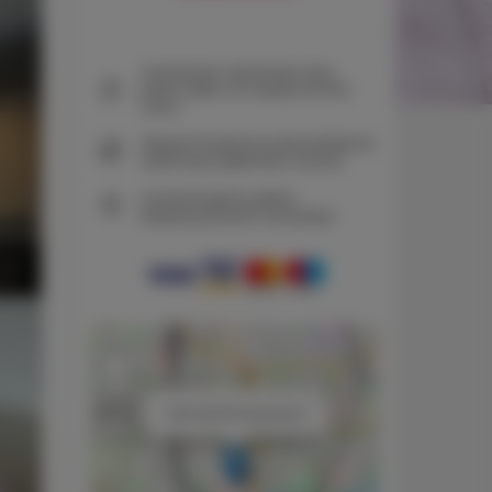
Gwarancja najniższej ceny
pokoi tylko na naszej stronie
www
Natychmiastowe potwierdzenie
rezerwacji (płatność online)
Gwarantujemy pełne
bezpieczeństwo transakcji
+
−
×
VIVA NATUR Apartment