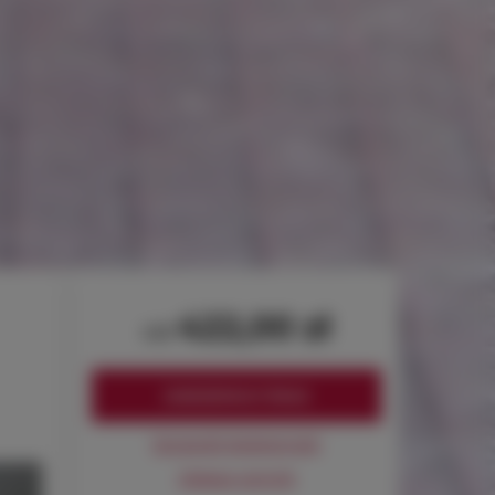
422,00 zł
od
ZAREZERWUJ TERAZ
Sprawdź dostępność
Zobacz cennik