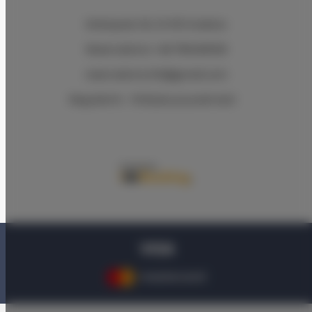
Wielopole 30
, 31-072 Kraków
Reservations +48 799499109
reservations.hlk@gmail.com
Regulamin
Polityka prywatności