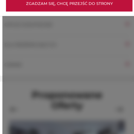
ZGADZAM SIĘ, CHCĘ PRZEJŚĆ DO STRONY
ZASADY I OPŁATY
OPCJE DODATKOWE
DLA REZERWUJĄCYCH
CENNIK
Proponowane
Oferty