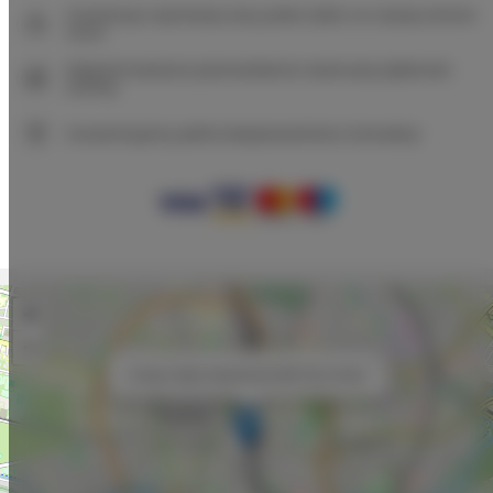
Gwarancja najniższej ceny pokoi tylko na naszej stronie
www
Natychmiastowe potwierdzenie rezerwacji (płatność
online)
Gwarantujemy pełne bezpieczeństwo transakcji
+
−
×
Unique Style Apartments 6B City Center