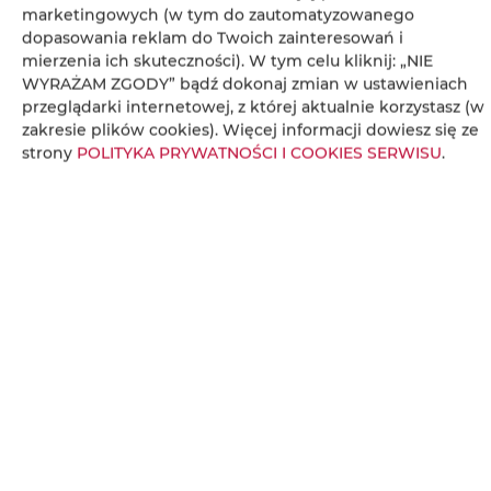
marketingowych (w tym do zautomatyzowanego
Czajnik elektryczny
dopasowania reklam do Twoich zainteresowań i
mierzenia ich skuteczności). W tym celu kliknij: „NIE
WYRAŻAM ZGODY” bądź dokonaj zmian w ustawieniach
Aneks kuchenny
przeglądarki internetowej, z której aktualnie korzystasz (w
zakresie plików cookies). Więcej informacji dowiesz się ze
Przybory kuchenne
strony
POLITYKA PRYWATNOŚCI I COOKIES SERWISU
.
Zestaw do przygotowywania kawy i herbaty
Ręczniki
Ręczniki / pościel (dostępne za dodatkową
opłatą)
Gniazdko koło łóżka
Serwis z filmami online (np. Netflix)