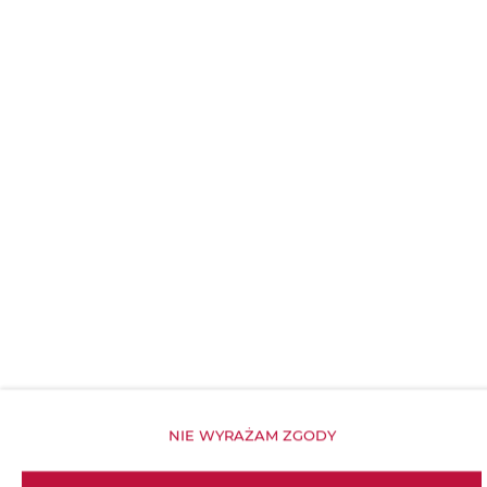
Mydło
Papier toaletowy
Siłownia
Wnęka kuchenna
Obiekt dla niepalących
Obiekt przyjazny dla dzieci
Bezpłatne Wi-Fi
WŁAŚCIWOŚCI POKOJU
NIE WYRAŻAM ZGODY