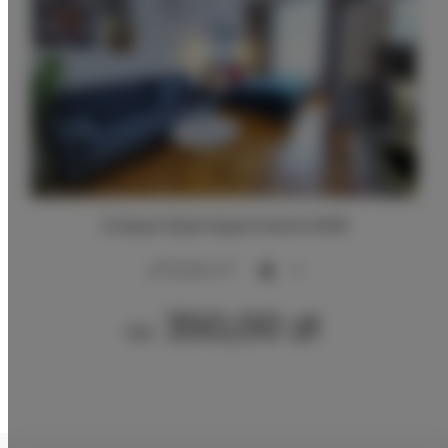
Unique Style Apartments #4B
2
20,00 m
4
350,00 zł
Od