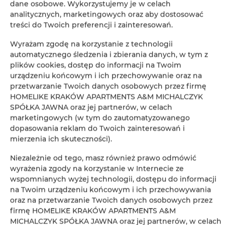
dane osobowe. Wykorzystujemy je w celach
Żelazko
analitycznych, marketingowych oraz aby dostosować
treści do Twoich preferencji i zainteresowań.
Wieszak na ubrania
Wyrażam zgodę na korzystanie z technologii
automatycznego śledzenia i zbierania danych, w tym z
Szafa / garderoba
plików cookies, dostęp do informacji na Twoim
urządzeniu końcowym i ich przechowywanie oraz na
przetwarzanie Twoich danych osobowych przez firmę
Sprzęt do prasowania
HOMELIKE KRAKÓW APARTMENTS A&M MICHALCZYK
SPÓŁKA JAWNA oraz jej partnerów, w celach
Prywatna łazienka
marketingowych (w tym do zautomatyzowanego
dopasowania reklam do Twoich zainteresowań i
mierzenia ich skuteczności).
Bezpłatny zestaw kosmetyków
Niezależnie od tego, masz również prawo odmówić
Radio
wyrażenia zgody na korzystanie w Internecie ze
wspomnianych wyżej technologii, dostępu do informacji
na Twoim urządzeniu końcowym i ich przechowywania
Telewizor
oraz na przetwarzanie Twoich danych osobowych przez
firmę HOMELIKE KRAKÓW APARTMENTS A&M
Płyta kuchenna
MICHALCZYK SPÓŁKA JAWNA oraz jej partnerów, w celach