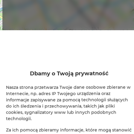
Leaflet
| ©
OpenStreetMap
contributors
ZOBACZ NA MAPIE
ZAREZERWUJ TERAZ
Dbamy o Twoją prywatność
Udogodnienia
Nasza strona przetwarza Twoje dane osobowe zbierane w
Internecie, np. adres IP Twojego urządzenia oraz
Lodówka
informacje zapisywane za pomocą technologii służących
do ich śledzenia i przechowywania, takich jak pliki
Prysznic
cookies, sygnalizatory www lub innych podobnych
technologii.
Suszarka do włosów
Za ich pomocą zbieramy informacje, które mogą stanowić