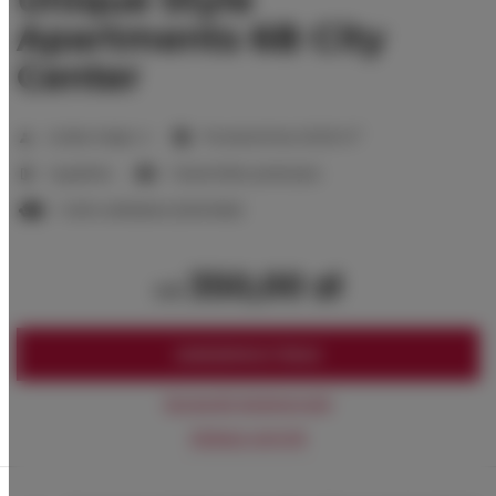
Apartments 6B City
Center
2
Liczba miejsc:
4
Powierzchnia:
20,00 m
1 sypialnia
1 duże łóżko podwójne
1 sofa rozkładana (Sofa Bed)
350,00 zł
od
ZAREZERWUJ TERAZ
Sprawdź dostępność
Zobacz cennik